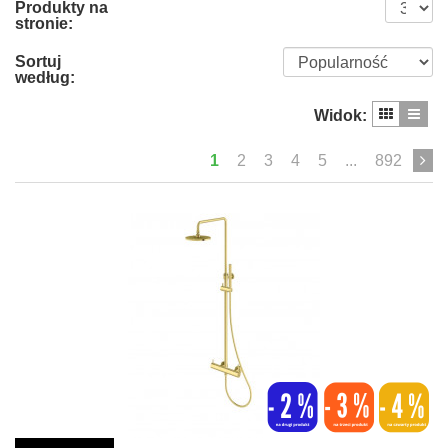
Produkty na
stronie:
Sortuj
według:
Widok:
1
2
3
4
5
...
892