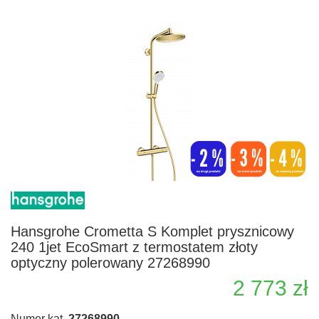
Hansgrohe Crometta S Komplet prysznicowy
240 1jet EcoSmart z termostatem złoty
optyczny polerowany 27268990
2 773 zł
Numer kat.
27268990