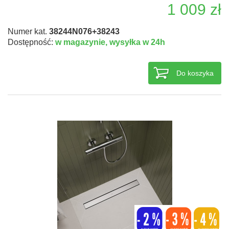
1 009 zł
Numer kat.
38244N076+38243
Dostępność:
w magazynie,
wysyłka w 24h
Do koszyka