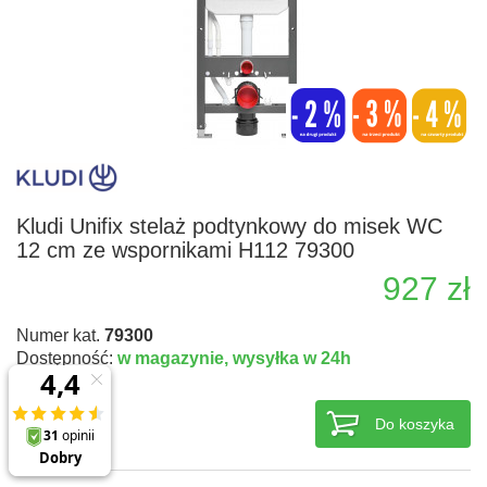
Kludi Unifix stelaż podtynkowy do misek WC
12 cm ze wspornikami H112 79300
927 zł
Numer kat.
79300
Dostępność:
w magazynie,
wysyłka w 24h
Do koszyka