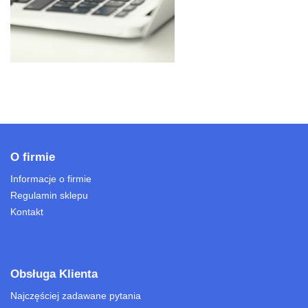
O firmie
Informacje o firmie
Regulamin sklepu
Kontakt
Obsługa Klienta
Najczęściej zadawane pytania