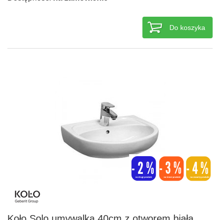
Do koszyka
Koło Solo umywalka 40cm z otworem biała