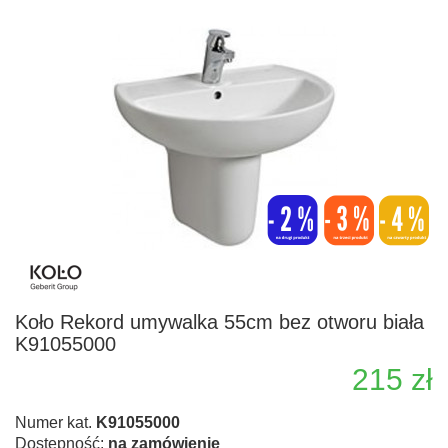
Koło Rekord umywalka 55cm bez otworu biała
K91055000
215 zł
Numer kat.
K91055000
Dostępność:
na zamówienie