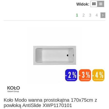
Widok:
1
2
3
4
Koło Modo wanna prostokątna 170x75cm z
powłoką AntiSlide XWP1170101