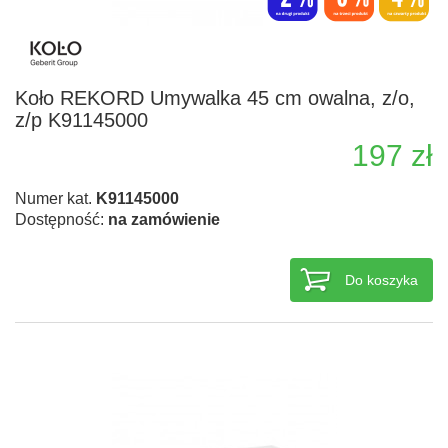
Koło REKORD Umywalka 45 cm owalna, z/o,
z/p K91145000
197 zł
Numer kat.
K91145000
Dostępność:
na zamówienie
Do koszyka