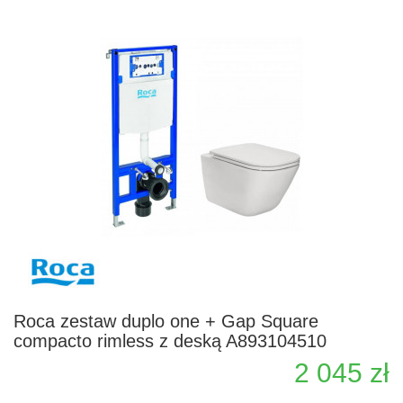
Roca zestaw duplo one + Gap Square
compacto rimless z deską A893104510
2 045 zł