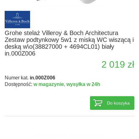
Grohe stelaż Villeroy & Boch Architectura
Zestaw podtynkowy 5w1 z miską WC wiszącą i
deską w\o(38827000 + 4694CL01) biały
in.000Z006
2 019 zł
Numer kat.
in.000Z006
Dostępność:
w magazynie,
wysyłka w 24h
Do koszyka