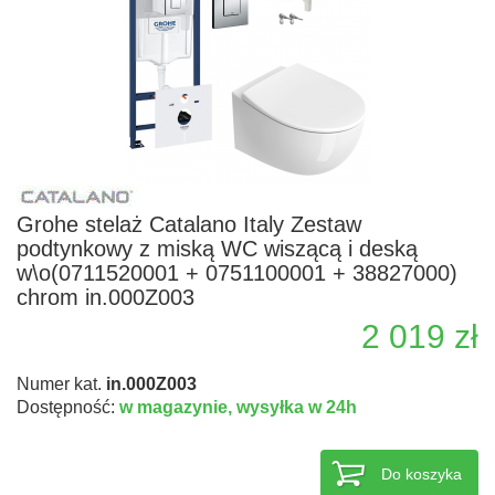
Grohe stelaż Catalano Italy Zestaw
podtynkowy z miską WC wiszącą i deską
w\o(0711520001 + 0751100001 + 38827000)
chrom in.000Z003
2 019 zł
Numer kat.
in.000Z003
Dostępność:
w magazynie,
wysyłka w 24h
Do koszyka