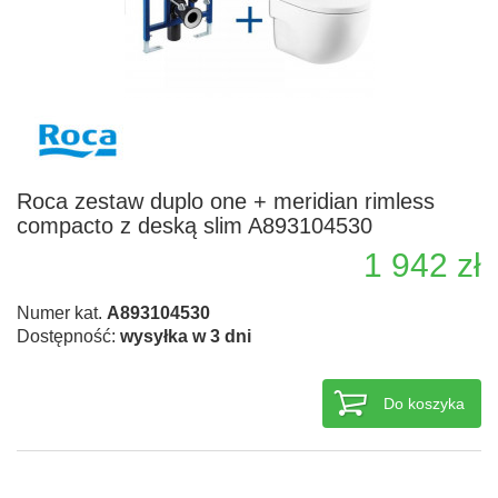
Roca zestaw duplo one + meridian rimless
compacto z deską slim A893104530
1 942 zł
Numer kat.
A893104530
Dostępność:
wysyłka w 3 dni
Do koszyka