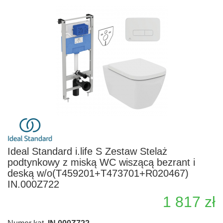
Ideal Standard i.life S Zestaw Stelaż
podtynkowy z miską WC wiszącą bezrant i
deską w/o(T459201+T473701+R020467)
IN.000Z722
1 817 zł