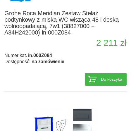
Grohe Roca Meridian Zestaw Stelaż
podtynkowy z miska WC wisząca 48 i deską
wolnoopadającą, 7w1 (38827000 +
A34H242000) in.000Z084
2 211 zł
Numer kat.
in.000Z084
Dostępność:
na zamówienie
Do koszyka