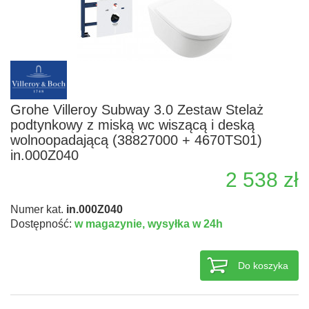
Grohe Villeroy Subway 3.0 Zestaw Stelaż
podtynkowy z miską wc wiszącą i deską
wolnoopadającą (38827000 + 4670TS01)
in.000Z040
2 538 zł
Numer kat.
in.000Z040
Dostępność:
w magazynie,
wysyłka w 24h
Do koszyka