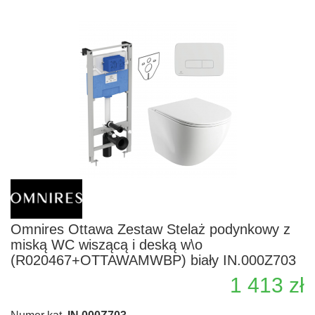
Omnires Ottawa Zestaw Stelaż podynkowy z
miską WC wiszącą i deską w\o
(R020467+OTTAWAMWBP) biały IN.000Z703
1 413 zł