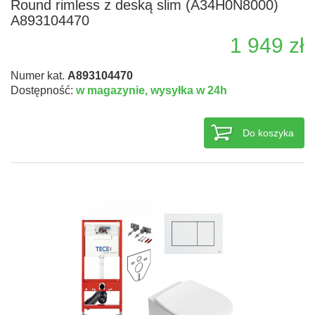
Round rimless z deską slim (A34H0N8000)
A893104470
1 949 zł
Numer kat.
A893104470
Dostępność:
w magazynie,
wysyłka w 24h
Do koszyka