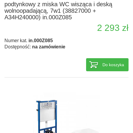
podtynkowy z miska WC wisząca i deską
wolnoopadającą, 7w1 (38827000 +
A34H240000) in.000Z085
2 293 zł
Numer kat.
in.000Z085
Dostępność:
na zamówienie
Do koszyka