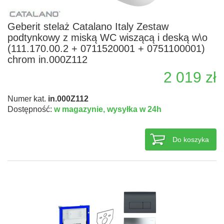
Geberit stelaż Catalano Italy Zestaw
podtynkowy z miską WC wiszącą i deską w\o
(111.170.00.2 + 0711520001 + 0751100001)
chrom in.000Z112
2 019 zł
Numer kat.
in.000Z112
Dostępność:
w magazynie,
wysyłka w 24h
Do koszyka