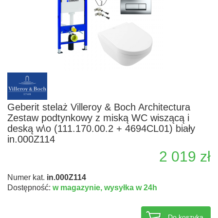
Geberit stelaż Villeroy & Boch Architectura
Zestaw podtynkowy z miską WC wiszącą i
deską w\o (111.170.00.2 + 4694CL01) biały
in.000Z114
2 019 zł
Numer kat.
in.000Z114
Dostępność:
w magazynie,
wysyłka w 24h
Do koszyka