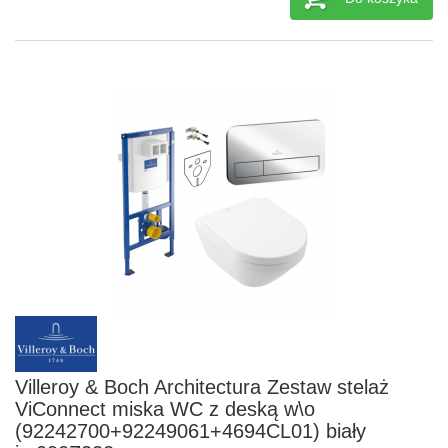
Villeroy & Boch Architectura Zestaw stelaż
ViConnect miska WC z deską w\o
(92242700+92249061+4694CL01) biały