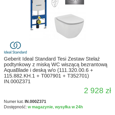
Geberit Ideal Standard Tesi Zestaw Stelaż
podtynkowy z miską WC wiszącą bezrantową
AquaBlade i deską w/o (111.320.00.6 +
115.882.KH.1 + T007901 + T352701)
IN.000Z371
2 928 zł
Numer kat.
IN.000Z371
Dostępność:
w magazynie,
wysyłka w 24h