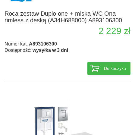
Roca zestaw Duplo one + miska WC Ona
rimless z deską (A34H688000) A893106300
2 229 zł
Numer kat.
A893106300
Dostępność:
wysyłka w 3 dni
Do koszyka