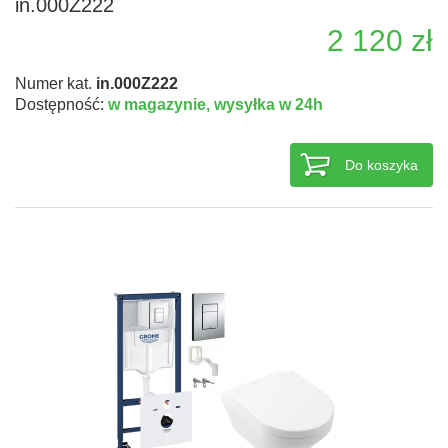
in.000Z222
2 120 zł
Numer kat.
in.000Z222
Dostępność:
w magazynie,
wysyłka w 24h
Do koszyka