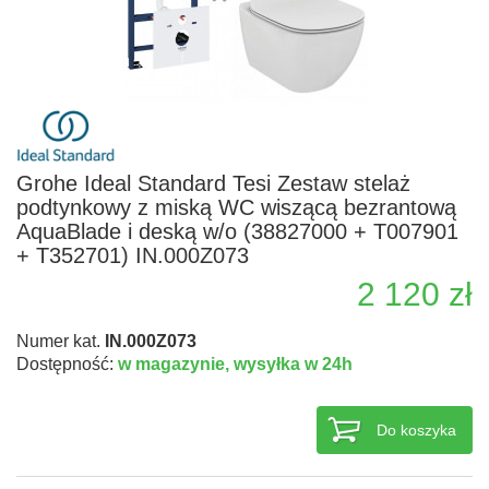
Grohe Ideal Standard Tesi Zestaw stelaż
podtynkowy z miską WC wiszącą bezrantową
AquaBlade i deską w/o (38827000 + T007901
+ T352701) IN.000Z073
2 120 zł
Numer kat.
IN.000Z073
Dostępność:
w magazynie,
wysyłka w 24h
Do koszyka