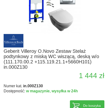
Geberit Villeroy O.Novo Zestaw Stelaż
podtynkowy z miską WC wiszącą, deską w/o
(111.170.00.2 +115.119.21.1+5660H101)
in.000Z130
1 444 zł
Numer kat.
in.000Z130
Dostępność:
w magazynie,
wysyłka w 24h
Do koszyka