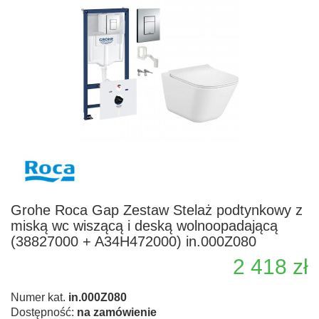
Grohe Roca Gap Zestaw Stelaż podtynkowy z
miską wc wiszącą i deską wolnoopadającą
(38827000 + A34H472000) in.000Z080
2 418 zł
Numer kat.
in.000Z080
Dostępność:
na zamówienie