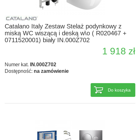
Catalano Italy Zestaw Stelaż podynkowy z
miską WC wiszącą i deską w\o ( R020467 +
0711520001) biały IN.000Z702
1 918 zł
Numer kat.
IN.000Z702
Dostępność:
na zamówienie
Do koszyka