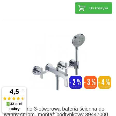
Do koszyka
Axor Citterio 3-otworowa bateria ścienna do
wanny chrom, montaż podtynkowy 39447000