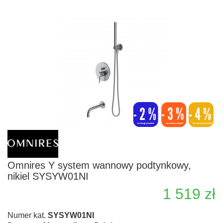
Omnires Y system wannowy podtynkowy,
nikiel SYSYW01NI
1 519 zł
Numer kat.
SYSYW01NI