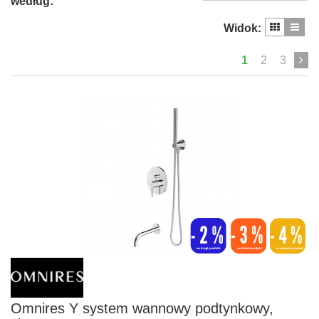
według:
Widok:
1
2
3
Omnires Y system wannowy podtynkowy,