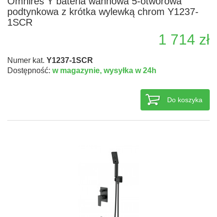
Omnires Y bateria wannowa 5-otworowa
podtynkowa z krótka wylewką chrom Y1237-
1SCR
1 714 zł
Numer kat.
Y1237-1SCR
Dostępność:
w magazynie,
wysyłka w 24h
Do koszyka