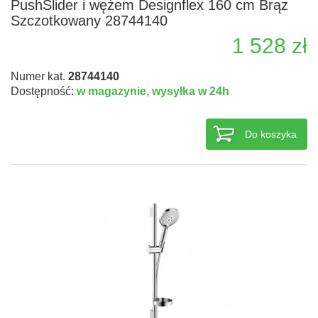
PushSlider i wężem Designflex 160 cm Brąz
Szczotkowany 28744140
1 528 zł
Numer kat.
28744140
Dostępność:
w magazynie,
wysyłka w 24h
Do koszyka