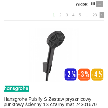
Widok:
1
2
3
4
5
...
23
Hansgrohe Pulsify S Zestaw prysznicowy
punktowy ścienny 1S czarny mat 24301670