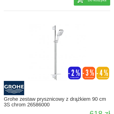
Do koszyka
Grohe zestaw prysznicowy z drążkiem 90 cm
3S chrom 26586000
618 zł